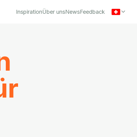
Inspiration
Über uns
News
Feedback
n
ür