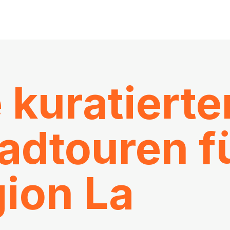
 kuratierte
adtouren f
gion La