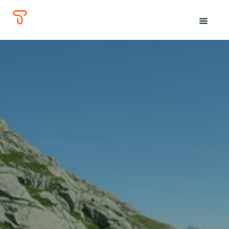
The
Tours