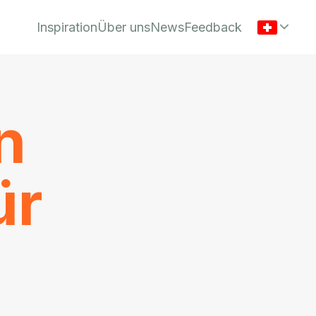
Inspiration
Über uns
News
Feedback
n
ür