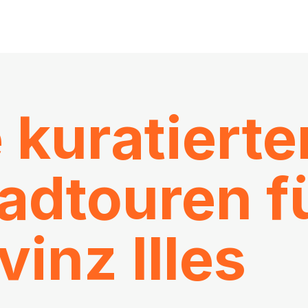
 kuratierte
adtouren f
vinz Illes