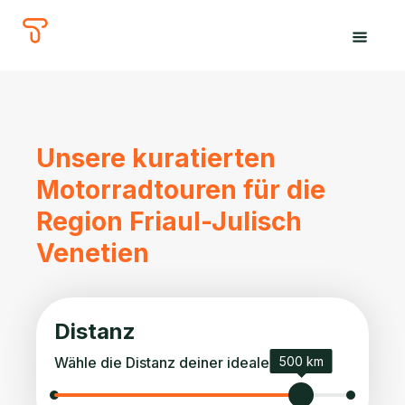
The
Tours
Unsere kuratierten
Motorradtouren für die
Region Friaul-Julisch
Venetien
Distanz
Wähle die Distanz deiner idealen Tour.
500 km