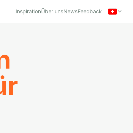
Inspiration
Über uns
News
Feedback
n
ür