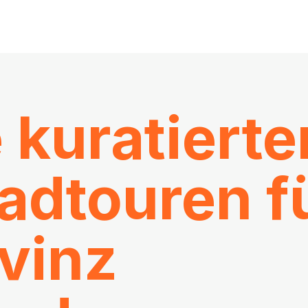
 kuratierte
adtouren f
ovinz