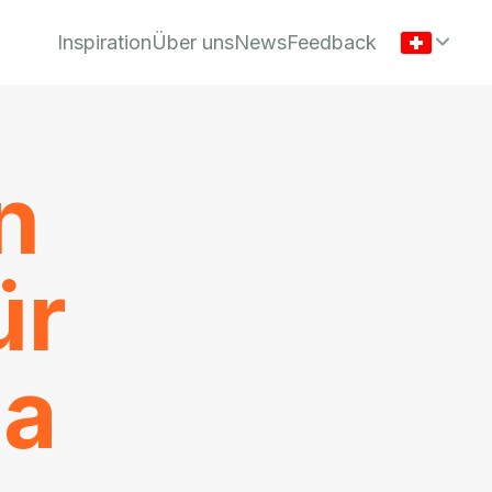
Inspiration
Über uns
News
Feedback
n
ür
la