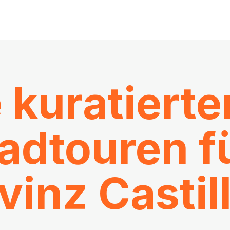
 kuratierte
adtouren f
vinz Castil