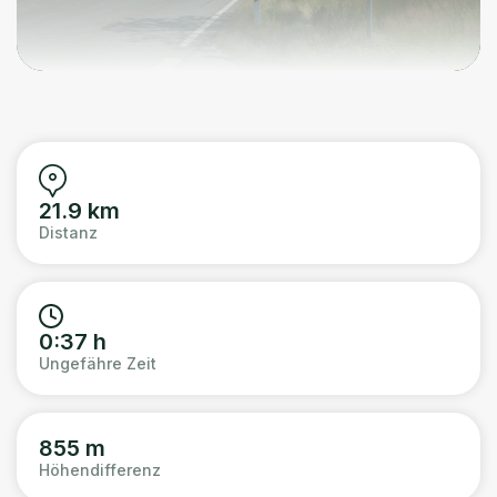
21.9 km
Distanz
0:37 h
Ungefähre Zeit
855 m
Höhendifferenz