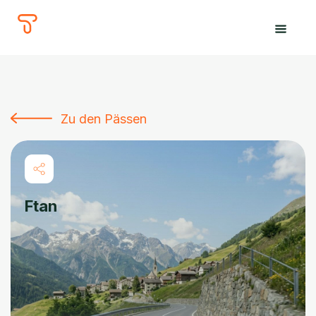
The
Tours
Zu den Pässen
Ftan