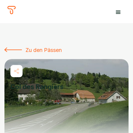
The
Tours
Zu den Pässen
Col des Rangiers