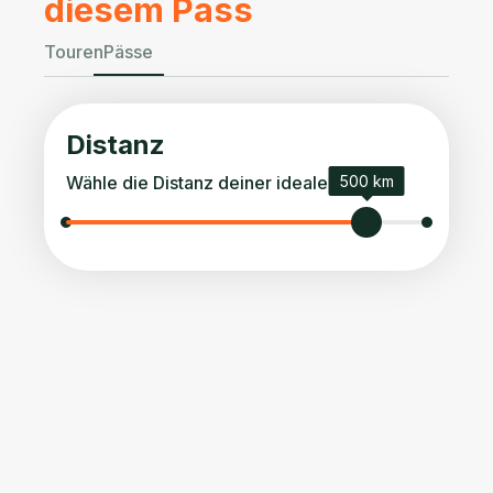
diesem Pass
Touren
Pässe
Distanz
Wähle die Distanz deiner idealen Tour.
500 km