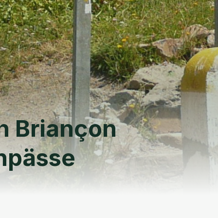
h Briançon
enpässe