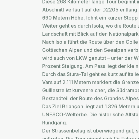
Diese 268 Kilometer lange Tour beginnt i
Abschnitt verläuft auf der D2205 entlang
690 Metern Höhe, lohnt ein kurzer Stopp –
Weiter geht es durch Isola, wo die Route 
Landschaft mit Blick auf den Nationalpark
Nach Isola führt die Route über den Coll
Cottischen Alpen und den Seealpen verbin
wird auch von LKW genutzt – unter der Wo
Prozent Steigung. Am Pass liegt der klei
Durch das Stura-Tal geht es kurz auf ita
Vars auf 2.111 Metern markiert die Gre
Guillestre ist kurvenreicher, die Südramp
Bestandteil der Route des Grandes Alpes
Das Ziel Briançon liegt auf 1.326 Metern
UNESCO-Welterbe. Die historische Altstad
Rundgang.
Der Strassenbelag ist überwiegend gut,
auftreten. Die Tour eignet sich für Fahr