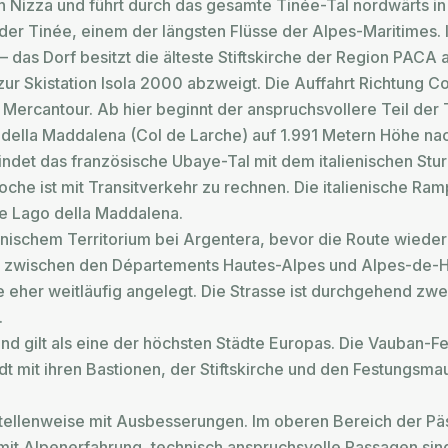
n Nizza und führt durch das gesamte Tinée-Tal nordwärts in
 der Tinée, einem der längsten Flüsse der Alpes-Maritimes. 
 das Dorf besitzt die älteste Stiftskirche der Region PACA 
zur Skistation Isola 2000 abzweigt. Die Auffahrt Richtung Co
 Mercantour. Ab hier beginnt der anspruchsvollere Teil der 
e della Maddalena (Col de Larche) auf 1.991 Metern Höhe na
det das französische Ubaye-Tal mit dem italienischen Stura-
che ist mit Transitverkehr zu rechnen. Die italienische Ram
ne Lago della Maddalena.
lienischem Territorium bei Argentera, bevor die Route wiede
nze zwischen den Départements Hautes-Alpes und Alpes-de
e eher weitläufig angelegt. Die Strasse ist durchgehend zwe
.
 und gilt als eine der höchsten Städte Europas. Die Vauban
t mit ihren Bastionen, der Stiftskirche und den Festungsm
 stellenweise mit Ausbesserungen. Im oberen Bereich der
er mit Alpenerfahrung, technisch anspruchsvolle Passagen si