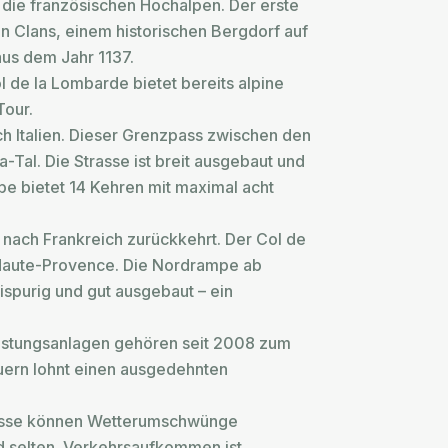
 die französischen Hochalpen. Der erste
In Clans, einem historischen Bergdorf auf
aus dem Jahr 1137.
l de la Lombarde bietet bereits alpine
Tour.
ch Italien. Dieser Grenzpass zwischen den
Tal. Die Strasse ist breit ausgebaut und
pe bietet 14 Kehren mit maximal acht
r nach Frankreich zurückkehrt. Der Col de
-Haute-Provence. Die Nordrampe ab
ispurig und gut ausgebaut – ein
-Festungsanlagen gehören seit 2008 zum
auern lohnt einen ausgedehnten
 Pässe können Wetterumschwünge
nd selten. Verkehrsaufkommen ist