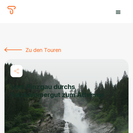
The
Tours
Zu den Touren
Vom Pinzgau durchs
Salzkammergut zum Attersee