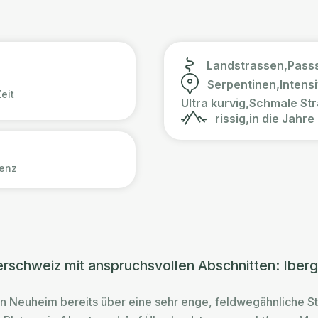
Landstrassen,
Pass
Serpentinen,
Intens
eit
Ultra kurvig,
Schmale Str
rissig,
in die Jahr
renz
nerschweiz mit anspruchsvollen Abschnitten: Iber
 in Neuheim bereits über eine sehr enge, feldwegähnliche St