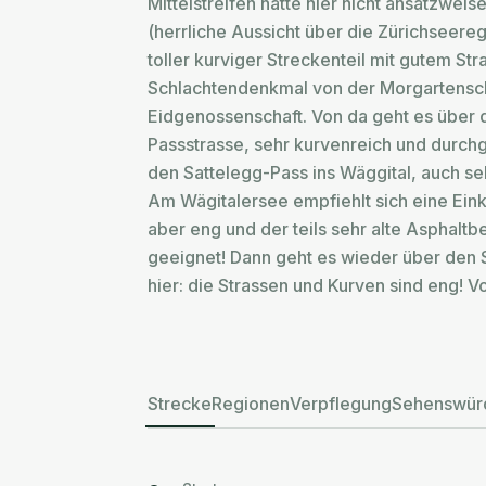
Mittelstreifen hätte hier nicht ansatzwe
(herrliche Aussicht über die Zürichseere
toller kurviger Streckenteil mit gutem 
Schlachtendenkmal von der Morgartensch
Eidgenossenschaft. Von da geht es über 
Passstrasse, sehr kurvenreich und durchg
den Sattelegg-Pass ins Wäggital, auch se
Am Wägitalersee empfiehlt sich eine Eink
aber eng und der teils sehr alte Asphaltb
geeignet! Dann geht es wieder über den S
hier: die Strassen und Kurven sind eng! 
Strecke
Regionen
Verpflegung
Sehenswürd