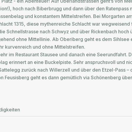
ise Platz - ein Abenteuer! Auf Überlandstrassen geht’s von 
gion!), hoch nach Biberbrugg und dann über den Ratenpass n
Strassenbelag und konstantem Mittelstreifen. Bei Morgarten
lacht 1315, diese mythenreiche Schlacht war wegweisend f
die Schnellstrasse nach Schwyz und über Rickenbach hoch ü
ehend ohne Mittellinie. Ab Oberiberg geht es dem Sihlsee e
hr kurvenreich und ohne Mittelstreifen.
ehr im Restaurant Stausee und danach eine Seerundfahrt. D
elag erinnert an eine Buckelpiste. Sehr anspruchsvoll und n
attelegg zurück nach Willerzell und über den Etzel-Pass – 
Von Feusisberg geht es dann gemütlich via Schönenberg über
igkeiten