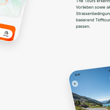
The Tours erkennt
Vorlieben sowie a
Strassenbedingung
basierend Töfftour
passen.