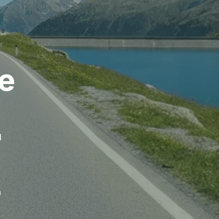
te
l
n