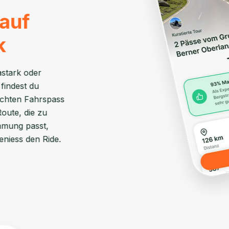
 auf
k
stark oder
findest du
 echten Fahrspass
Route, die zu
immung passt,
eniess den Ride.