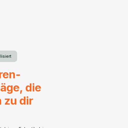
isiert
ren-
äge, die
 zu dir