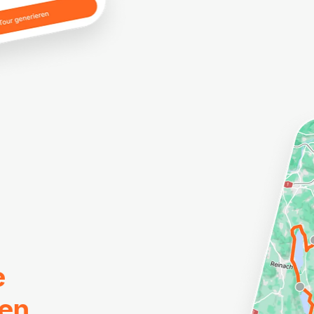
e
ren